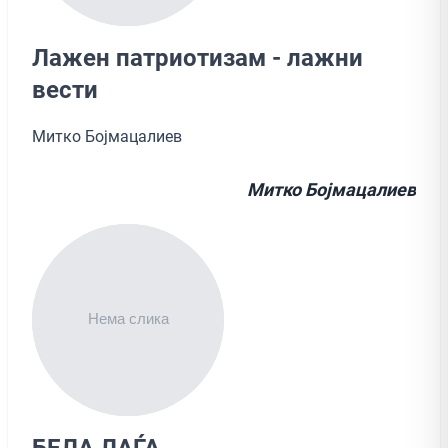
Лажен патриотизам - лажни
вести
Митко Бојмацалиев
Митко Бојмацалиев
БЕЛА ЛАЃА