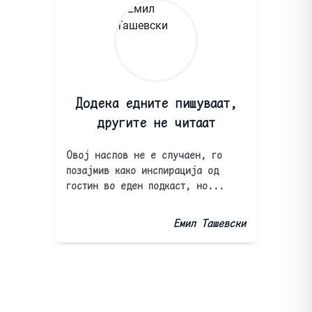
Додека едните пишуваат,
другите не читаат
Овој наслов не е случаен, го
позајмив како инспирација од
гостин во еден подкаст, но...
Емил Ташевски