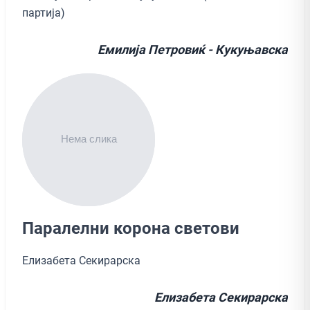
партија)
Емилија Петровиќ - Кукуњавска
Паралелни корона светови
Елизабета Секирарска
Елизабета Секирарска