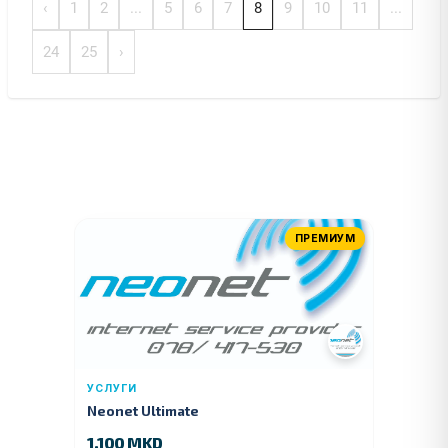
‹
1
2
...
5
6
7
8
9
10
11
...
24
25
›
ПРЕМИУМ
УСЛУГИ
Neonet Ultimate
1.100 MKD