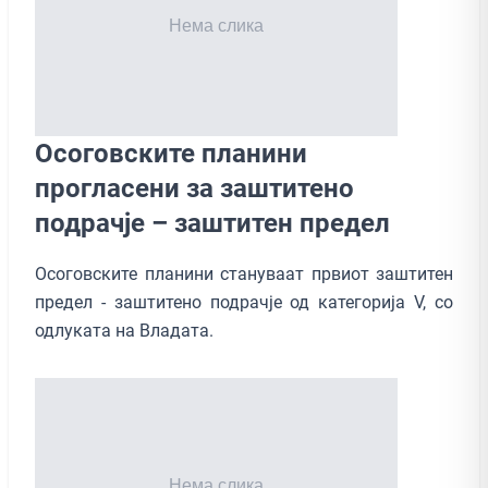
Осоговските планини
прогласени за заштитено
подрачје – заштитен предел
Осоговските планини стануваат првиот заштитен
предел - заштитено подрачје од категорија V, со
одлуката на Владата.