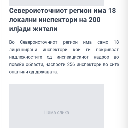
Североисточниот регион има 18
локални инспектори на 200
илјади жители
Во Североисточниот регион има само 18
лиценцирани инспектори кои ги покриваат
надлежностите од инспекцискиот надзор во
повеќе области, наспроти 256 инспектори во сите
општини од државата.