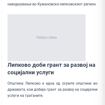
наводнување во Кумановско-липковскиот регион.
Липково доби грант за развој на
социјални услуги
Општина Липково е една од осумте општини во
државата, кои добија грант за развој на социјални
услуги на граѓаните.