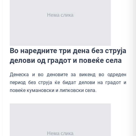
Во наредните три дена без струја
делови од градот и повеќе села
Денеска и во деновите за викенд во одреден
период без струја ќе бидат делови на градот и
повеќе кумановски и липковски села.