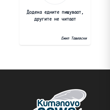
Додека едните пишуваат,
другите не читаат
Емил Ташевски