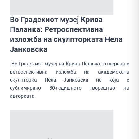
Во Градскиот музеј Крива
Паланка: Ретроспективна
изложба на скулпторката Нела
Јанковска
Во Градскиот музеј на Крива Паланка отворена е
ретроспективна изложба на академската
скулпторка Нела Јанковска на која е
сублимирано 30-годишното творештво на
авторката.