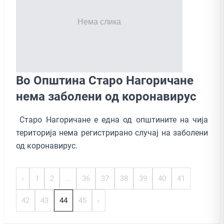
Во Општина Старо Нагоричане
нема заболени од коронавирус
Старо Нагоричане е една од општините на чија
територија нема регистрирано случај на заболени
од коронавирус.
‹
1
2
...
36
37
38
39
40
41
42
43
44
45
›