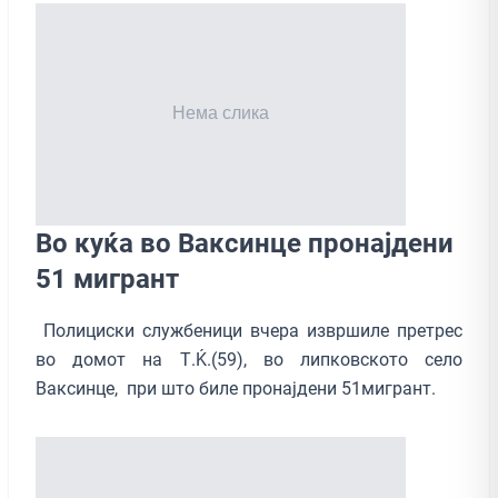
Во куќа во Ваксинце пронајдени
51 мигрант
Полициски службеници вчера извршиле претрес
во домот на Т.Ќ.(59), во липковското село
Ваксинце, при што биле пронајдени 51мигрант.