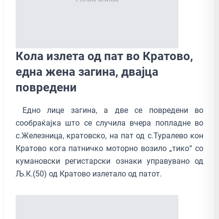
Кола излета од пат во Кратово,
една жена загина, двајца
повредени
Едно лице загина, а две се повредени во
сообраќајка што се случила вчера попладне во
с.Железница, кратовско, на пат од с.Туралево кон
Кратово кога патничко моторно возило „тико“ со
кумановски регистарски ознаки управувано од
Љ.К.(50) од Кратово излетало од патот.