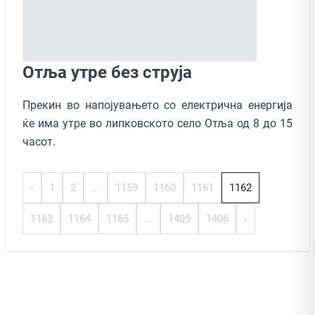
Отља утре без струја
Прекин во напојувањето со електрична енергија
ќе има утре во липковското село Отља од 8 до 15
часот.
‹
1
2
...
1159
1160
1161
1162
1163
1164
1165
...
1405
1406
›