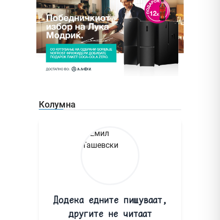
Колумна
Додека едните пишуваат,
другите не читаат