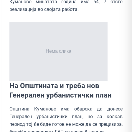
Куманово минатата година има 54, 7 отсто
реализација во својата работа.
На Општината и треба нов
Генерален урбанистички план
Општина Куманово има обврска да донесе
Генерален урбанистички план, но за колкав
период тој ќе биде готов не може да се прецизира,
бидејќи последниот ГУП се носел 8 години.