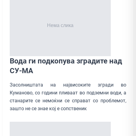
Вода ги подкопува зградите над
СУ-МА
Засолништата на највисоките згради во
Куманово, со години пливаат во подземни води, а
станарите се немоќни се справат со проблемот,
зашто не се знае кој е сопственик