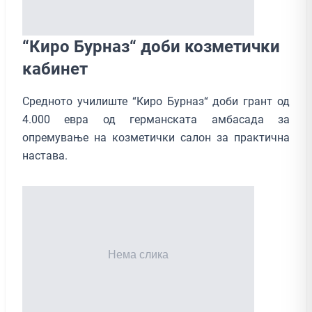
“Киро Бурназ“ доби козметички
кабинет
Средното училиште “Киро Бурназ“ доби грант од
4.000 евра од германската амбасада за
опремување на козметички салон за практична
настава.