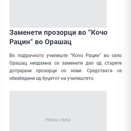
Заменети прозорци во “Кочо
Рацин“ во Орашац
Во подрачното училиште “Кочо Рацин“ во село
Орашац неодамна се заменети дел од старите
дотрајани прозорци со нови. Средствата се
обезбедени од буџетот на училиштето.