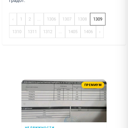
градот.
‹
1
2
...
1306
1307
1308
1309
1310
1311
1312
...
1405
1406
›
ПРЕМИУМ
НЕДВИЖНОСТИ