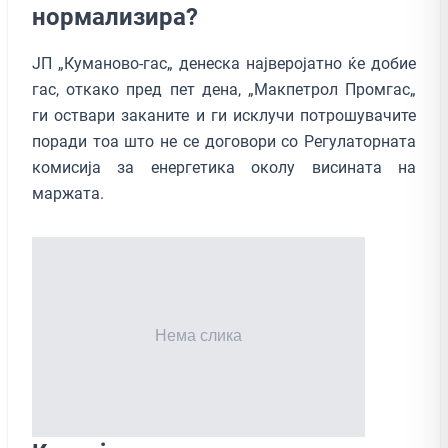
нормализира?
ЈП „Куманово-гас„ денеска најверојатно ќе добие
гас, откако пред пет дена, „Макпетрол Промгас„
ги оствари заканите и ги исклучи потрошувачите
поради тоа што не се договори со Регулаторната
комисија за енергетика околу висината на
маржата.