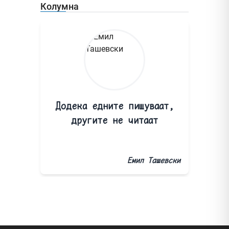
Колумна
Додека едните пишуваат,
другите не читаат
Емил Ташевски