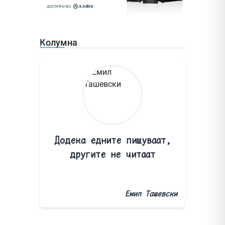
Колумна
Додека едните пишуваат,
другите не читаат
Емил Ташевски