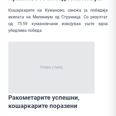
Кошаркарите на Куманово, синоќа ја победија
екипата на Милениум од Струмица. Со резултат
од 75:59 кумановчани извојуваа уште една
убедлива победа.
Ракометарите успешни,
кошаркарите поразени