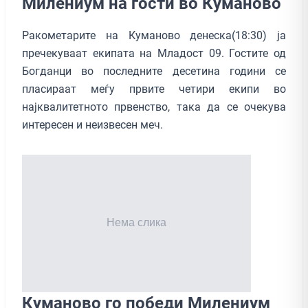
Милениум на гости во Куманово
Ракометарите на Куманово денеска(18:30) ја
пречекуваат екипата на Младост 09. Гостите од
Богданци во последните десетина години се
пласираат меѓу првите четири екипи во
најквалитетното првенство, така да се очекува
интересен и неизвесен меч.
Куманово го победи Милениум