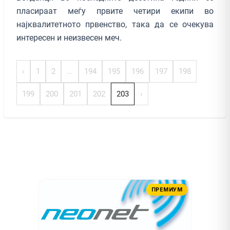
пласираат меѓу првите четири екипи во
најквалитетното првенство, така да се очекува
интересен и неизвесен меч.
‹
1
2
...
194
195
196
197
198
199
200
201
202
203
›
ПРЕМИУМ