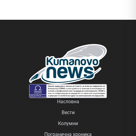
Насловна
Вести
Колумни
Погранична хроника