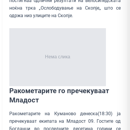
постигнаа одлични резултати на велосипедската
ноќна трка „Ослободување на Скопје„ што се
одржа низ улиците на Скопје.
Ракометарите го пречекуваат
Младост
Ракометарите на Куманово денеска(18:30) ја
пречекуваат екипата на Младост 09. Гостите од
Богданци во последните десетина години се