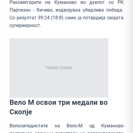
Ракометарите на Куманово во дуелот со РК
Партизан - Кичево, издвојуваа убедлива победа.
Со резултат 39:24 (18:8) само ја потврдија својата
супериорност.
Вело М освои три медали во
Скопје
Велосипедистите на Вело-М од Куманово