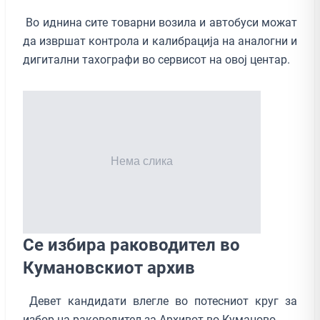
Во иднина сите товарни возила и автобуси можат
да извршат контрола и калибрација на аналогни и
дигитални тахографи во сервисот на овој центар.
Се избира раководител во
Кумановскиот архив
Девет кандидати влегле во потесниот круг за
избор на раководител за Архивот во Куманово.