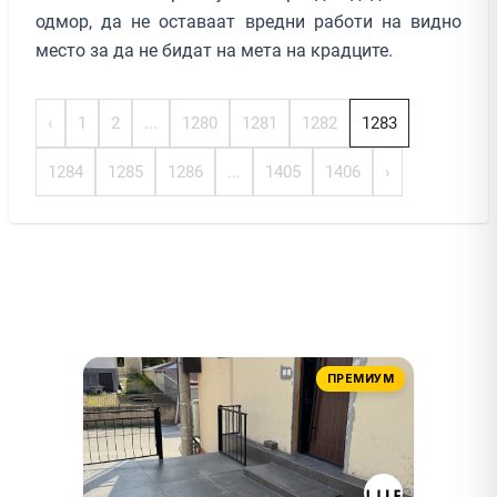
одмор, да не оставаат вредни работи на видно
место за да не бидат на мета на крадците.
‹
1
2
...
1280
1281
1282
1283
1284
1285
1286
...
1405
1406
›
ПРЕМИУМ