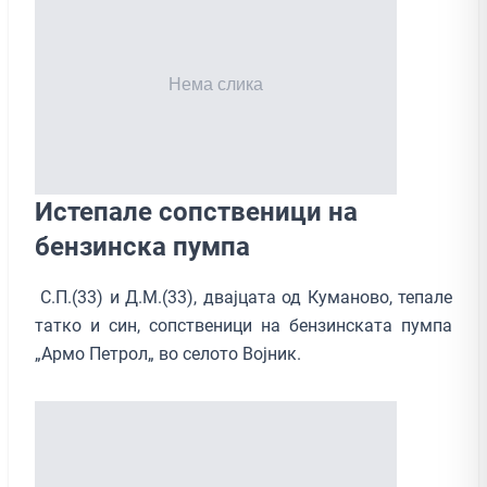
Истепале сопственици на
бензинска пумпа
С.П.(33) и Д.М.(33), двајцата од Куманово, тепале
татко и син, сопственици на бензинската пумпа
„Армо Петрол„ во селото Војник.