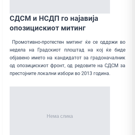
СДСМ и НСДП го најавија
опозицискиот митинг
Промотивно-протестен митинг ќе се оддржи во
недела на Градскиот плоштад на кој ќе биде
објавено името на кандидатот за градоначалник
од oпозицискиот фронт, од редовите на СДСМ за
престојните локални избори во 2013 година.