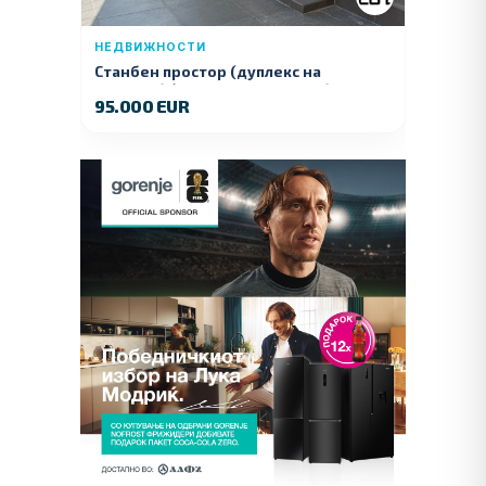
НЕДВИЖНОСТИ
Станбен простор (дуплекс на
продажба) – Ул. Стојан Арсов бр. 1,
95.000 EUR
Куманово