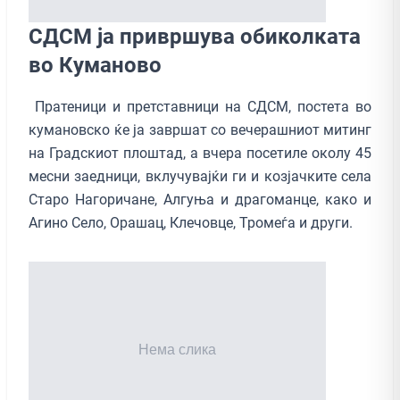
СДСМ ја привршува обиколката
во Куманово
Пратеници и претставници на СДСМ, постета во
кумановско ќе ја завршат со вечерашниот митинг
на Градскиот плоштад, а вчера посетиле околу 45
месни заедници, вклучувајќи ги и козјачките села
Старо Нагоричане, Алгуња и драгоманце, како и
Агино Село, Орашац, Клечовце, Тромеѓа и други.