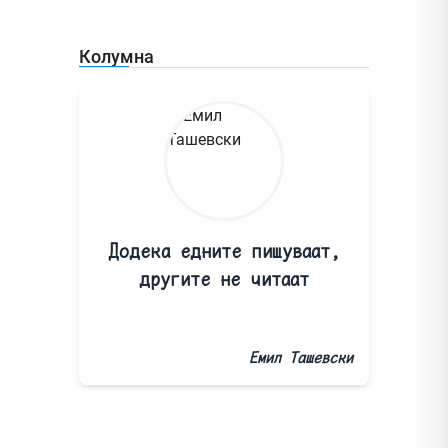
Колумна
Додека едните пишуваат,
другите не читаат
Емил Ташевски