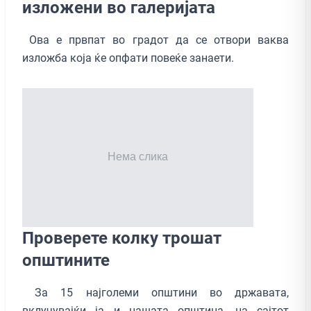
изложени во галеријата
Ова е првпат во градот да се отвори ваква
изложба која ќе опфати повеќе занаети.
Проверете колку трошат
општините
За 15 најголеми општини во државата,
вклучувајќи ја и нашатa општина, на сајтот