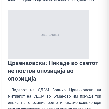
Црвенковски: Никаде во светот
не постои опозиција во
опозиција
Лидерот на СДСМ Бранко Црвенковски на
митингот на СДСМ во Куманово им понуди три
опции на опозиционерите и квазиопозиционери
што се загрижени за реформите во партијата.