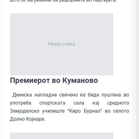
Премиерот во Куманово
Денеска напладне свечено ќе биде пуштена во
употреба спортската сала кај средното
Земјоделско училиште “Киро Бурназ“ во селото
Долно Којнаре.