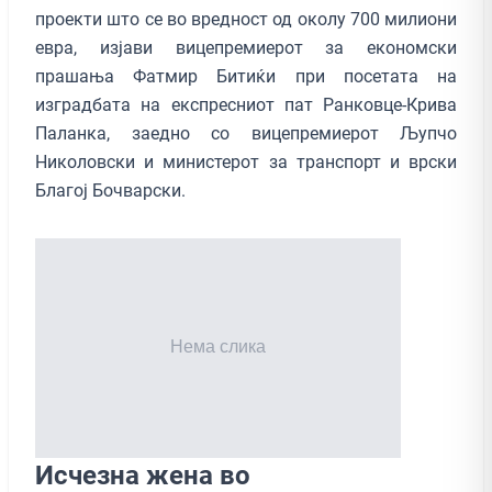
проекти што се во вредност од околу 700 милиони
евра, изјави вицепремиерот за економски
прашања Фатмир Битиќи при посетата на
изградбата на експресниот пат Ранковце-Крива
Паланка, заедно со вицепремиерот Љупчо
Николовски и министерот за транспорт и врски
Благој Бочварски.
Исчезна жена во