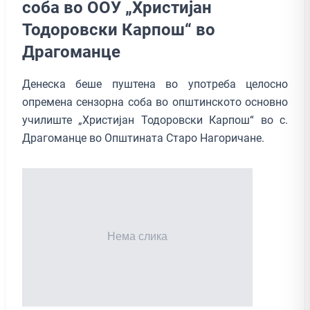
соба во ООУ „Христијан
Тодоровски Карпош“ во
Драгоманце
Денеска беше пуштена во употреба целосно
опремена сензорна соба во општинското основно
училиште „Христијан Тодоровски Карпош“ во с.
Драгоманце во Општината Старо Нагоричане.