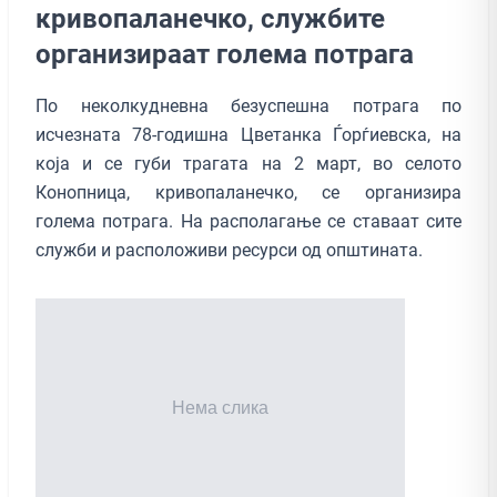
кривопаланечко, службите
организираат голема потрага
По неколкудневна безуспешна потрага по
исчезната 78-годишна Цветанка Ѓорѓиевска, на
која и се губи трагата на 2 март, во селото
Конопница, кривопаланечко, се организира
голема потрага. На располагање се ставаат сите
служби и расположиви ресурси од општината.