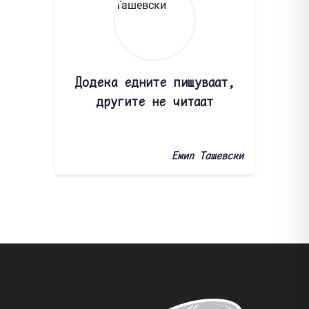
Додека едните пишуваат,
другите не читаат
Емил Ташевски