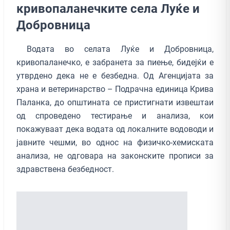
кривопаланечките села Луќе и
Добровница
Водата во селата Луќе и Добровница,
кривопаланечко, е забранета за пиење, бидејќи е
утврдено дека не е безбедна. Од Агенцијата за
храна и ветеринарство – Подрачна единица Крива
Паланка, до општината се пристигнати извештаи
од спроведено тестирање и анализа, кои
покажуваат дека водата од локалните водоводи и
јавните чешми, во однос на физичко-хемиската
анализа, не одговара на законските прописи за
здравствена безбедност.