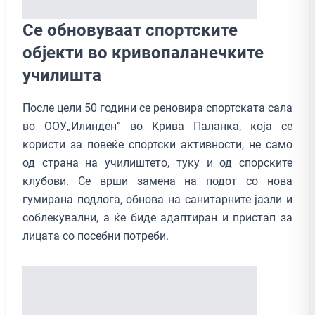
Се обновуваат спортските
објекти во кривопаланечките
училишта
После цели 50 години се реновира спортската сала
во ООУ„Илинден“ во Крива Паланка, која се
користи за повеќе спортски активности, не само
од страна на училиштето, туку и од спорските
клубови. Се врши замена на подот со нова
гумирана подлога, обнова на санитарните јазли и
соблекувални, а ќе биде адаптиран и пристап за
лицата со посебни потреби.