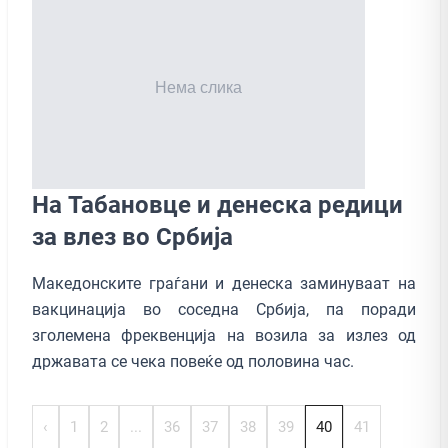
На Табановце и денеска редици
за влез во Србија
Македонските граѓани и денеска заминуваат на
вакцинација во соседна Србија, па поради
зголемена фреквенција на возила за излез од
државата се чека повеќе од половина час.
‹
1
2
...
36
37
38
39
40
41