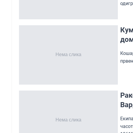
одигр
Кум
дом
Коша
првен
Рак
Вар
Екип
часо