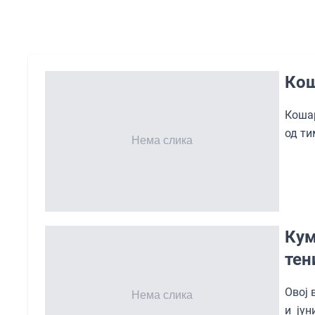
Кош
Кошар
од ти
Кум
тен
Овој 
и ју