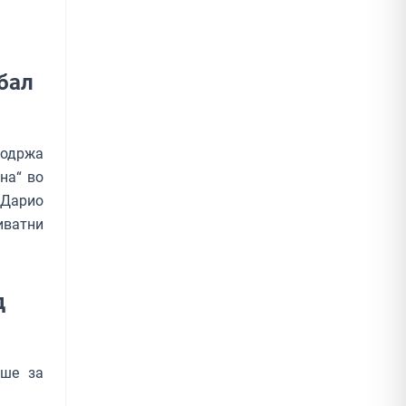
бал
 одржа
на“ во
 Дарио
ватни
д
еше за