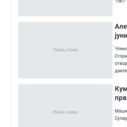
1961“
Але
јун
Член
Стој
отвор
двете
Кум
прв
Машк
Супер