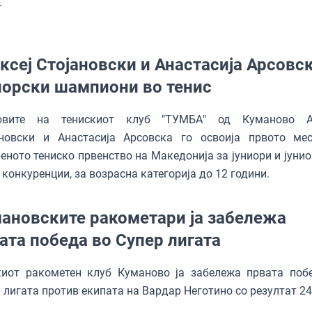
.
ксеј Стојановски и Анастасија Арсовс
иорски шампиони во тенис
овите на тенискиот клуб "ТУМБА" од Куманово Ал
ановски и Анастасија Арсовска го освоија првото ме
еното тениско првенство на Македонија за јуниори и јунио
 конкуренции, за возрасна категорија до 12 години.
ановските ракометари ја забележа
ата победа во Супер лигата
иот ракометен клуб Куманово ја забележа првата поб
 лигата против екипата на Вардар Неготино со резултат 24