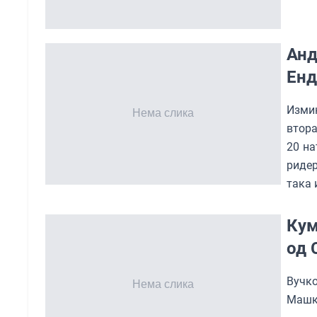
Анд
Енд
Измин
втора
20 на
ридер
така 
Кум
од 
Вучк
Машк