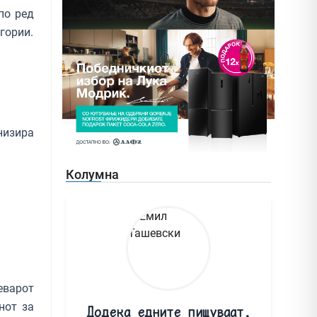
по ред
гории.
низира
.
Колумна
еварот
нот за
Додека едните пишуваат,