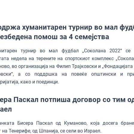
одржа хуманитарен турнир во мал фуд
безбедена помош за 4 семејства
нитарен турнир во мал фудбал „Соколана 2022“ се
ата недела на терените на спортскиот комплекс „Сокола
ово, во организација на Филип Трајковски и „Фондацијата
овски“, а со поддршка на повеќе општински и при
ријатија, како и поединци.
ера Паскал потпиша договор со тим о
аел
анката Бисера Паскал од Куманово, која досега бран
 на Тенерифе, од Шпанија, се сели во Израел.