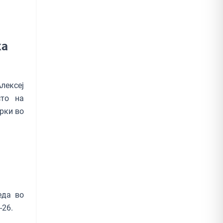
ка
ексеј
сто на
рки во
еда во
-26.