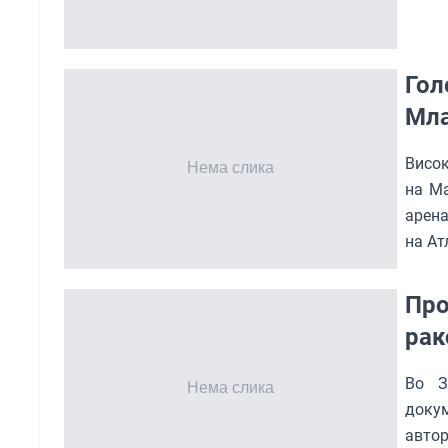
Гол
Мла
Висок
на Ма
арена
на Ат
Про
рак
Во З
доку
автор