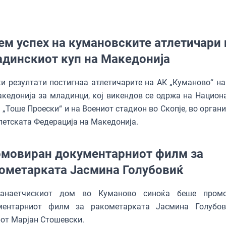
ем успех на кумановските атлетичари 
динскиот куп на Македонија
и резултати постигнаа атлетичарите на АК „Куманово“ на
кедонија за младинци, кој викендов се одржа на Национ
 „Тоше Проески“ и на Воениот стадион во Скопје, во орган
летската Федерација на Македонија.
мовиран документарниот филм за
ометарката Јасмина Голубовиќ
анаетчискиот дом во Куманово синоќа беше промо
ментарниот филм за ракометарката Јасмина Голубо
от Марјан Стошевски.