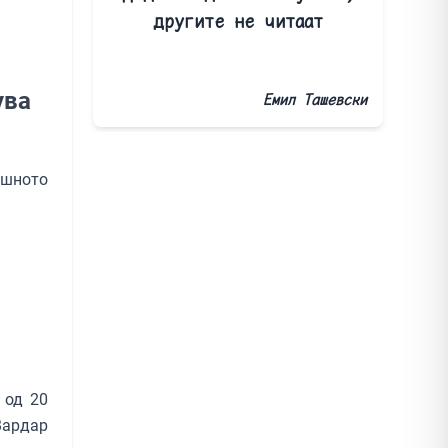
другите не читаат
ува
Емил Ташевски
ашното
 од 20
Вардар