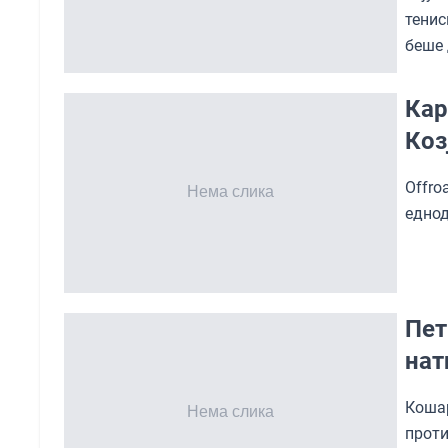
тенис
беше 
Кар
Коз
Offr
еднод
Пет
нат
Кошар
проти