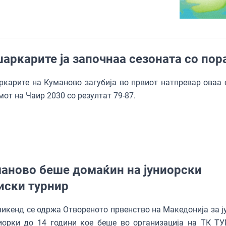
аркарите ја започнаа сезоната со пор
карите на Куманово загубија во првиот натпревар оваа 
мот на Чаир 2030 со резултат 79-87.
аново беше домаќин на јуниорски
иски турнир
викенд се одржа Отвореното првенство на Македонија за ј
ниорки до 14 години кое беше во организација на ТК Т