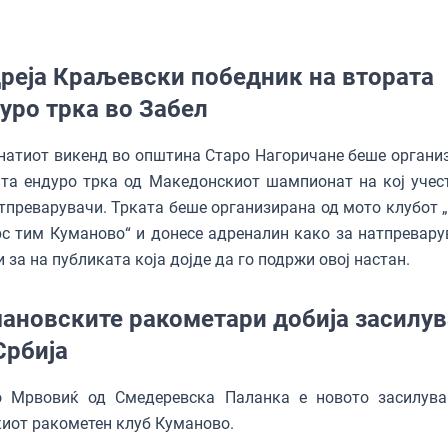
реја Краљевски победник на втората
уро трка во Забел
атиот викенд во општина Старо Нагоричане беше органи
та ендуро трка од Македонскиот шампионат на кој учес
тпреварувачи. Трката беше организирана од мото клубот 
с тим Куманово“ и донесе адреналин како за натпревару
и за на публиката која дојде да го подржи овој настан.
ановските ракометари добија засилу
Србија
о Мрвовиќ од Смедеревска Паланка е новото засилув
иот ракометен клуб Куманово.