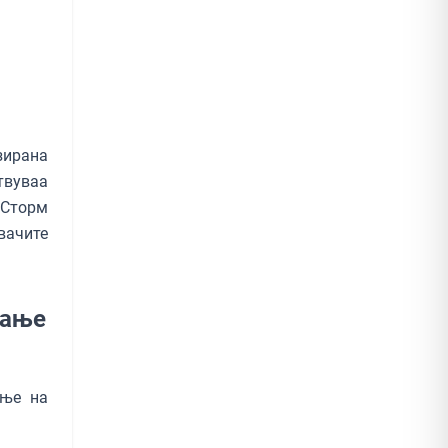
зирана
твуваа
„Сторм
вачите
вање
ање на