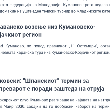
ката федерација на Македонија. Куманово трета недела 
домаќин на уште еден тениски турнир во младинските кате
аванско возење низ Кумановско-
јачкиот регион
oad Куманово, по повод празникот „11 Октомври“, орга
невната каранска тура низ Кумановско-Козјачкиот регион
ковски: "Шпанскиот" термин за
преварот е поради заштеда на струја
карскиот клуб Куманово реагираше на најавата на натпр
в Чаир 2030, сакајќи да го дообјасни изборот на терми