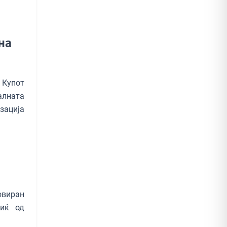
на
 Купот
алната
изација
виран
виќ од