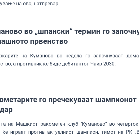
ување на овој натпревар.
аново во „шпански“ термин го започн
ашното првенство
ркарите на Куманово во недела го започнуваат дом
ство, а противник ќе биде дебитантот Чаир 2030.
ометарите го пречекуваат шампионот
дар
ата на Машкиот ракометен клуб "Куманово“ во четврток
т ќе играат против актуелниот шампион, тимот на РК „