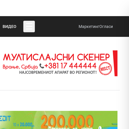
☰
ВИДЕО
Маркетинг
Огласи