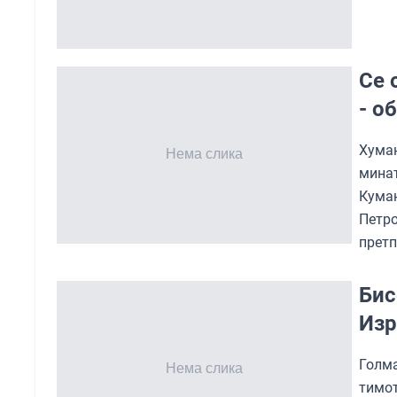
Се 
- о
Хума
минат
Куман
Петр
претп
Бис
Изр
Голм
тимот