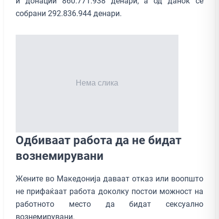
и донации 860.771.938 денари, а од данок се
собрани 292.836.944 денари.
Одбиваат работа да не бидат
вознемирувани
Жените во Македонија даваат отказ или воопшто
не прифаќаат работа доколку постои можност на
работното место да бидат сексуално
вознемирувани.