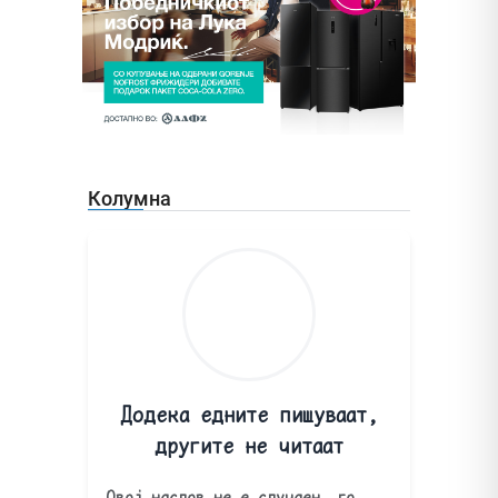
Колумна
Додека едните пишуваат,
другите не читаат
Овој наслов не е случаен, го