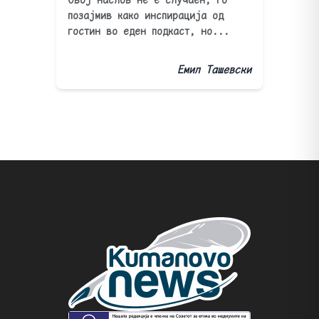
позајмив како инспирација од
гостин во еден подкаст, но...
Емил Ташевски