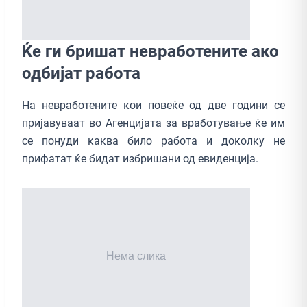
Ќе ги бришат невработените ако
одбијат работа
На невработените кои повеќе од две години се
пријавуваат во Агенцијата за вработување ќе им
се понуди каква било работа и доколку не
прифатат ќе бидат избришани од евиденција.