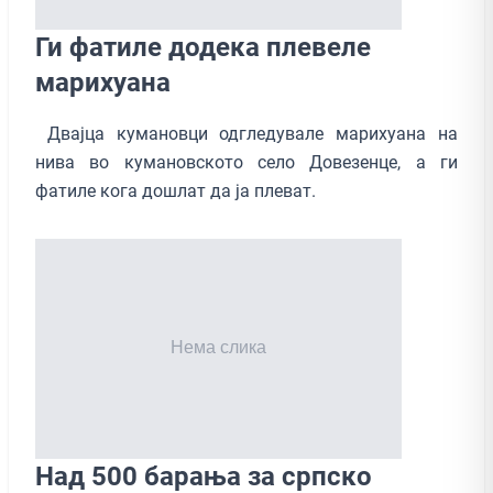
Ги фатиле додека плевеле
марихуана
Двајца кумановци одгледувале марихуана на
нива во кумановското село Довезенце, а ги
фатиле кога дошлат да ја плеват.
Над 500 барања за српскo