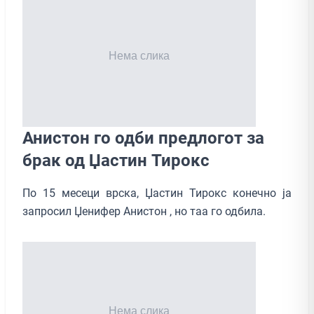
Анистон го одби предлогот за
брак од Џастин Тирокс
По 15 месеци врска, Џастин Тирокс конечно ја
запросил Џенифер Анистон , но таа го одбила.