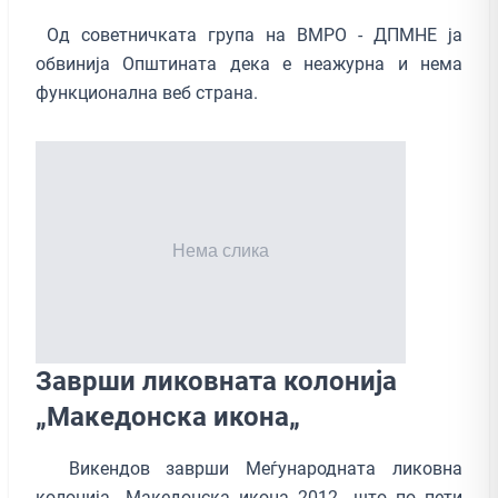
Од советничката група на ВМРО - ДПМНЕ ја
обвинија Општината дека е неажурна и нема
функционална веб страна.
Заврши ликовната колонија
„Македонска икона„
Викендов заврши Меѓународната ликовна
колонија „Македонска икона 2012„ што по пети