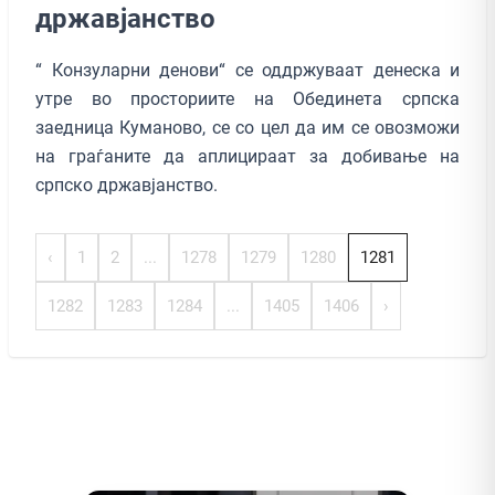
државјанствo
“ Конзуларни денови“ се оддржуваат денеска и
утре во просториите на Обединета српска
заедница Куманово, се со цел да им се овозможи
на граѓаните да аплицираат за добивање на
српско државјанство.
‹
1
2
...
1278
1279
1280
1281
1282
1283
1284
...
1405
1406
›