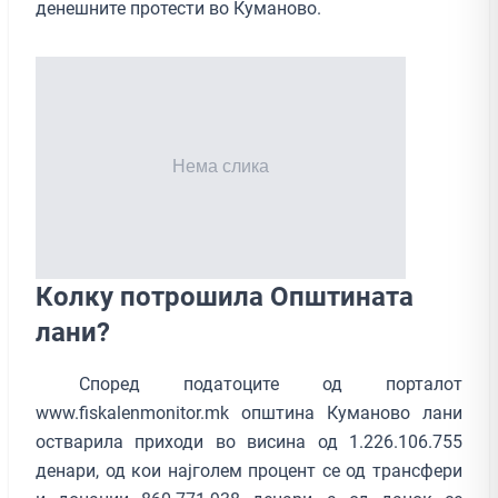
денешните протести во Куманово.
Колку потрошила Oпштината
лани?
Според податоците од порталот
www.fiskalenmonitor.mk општина Куманово лани
остварила приходи во висина од 1.226.106.755
денари, од кои најголем процент се од трансфери