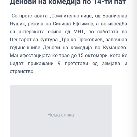
Денови на комедија по 14-ти пат
Со претставата „Сомнително лице„ од Бранислав
Нушиќ, режија на Синиша Ефтимов, а во изведба
на актерската екипа од МНТ, во саботата во
Центарот за култура „Трајко Прокопиев„ започнаа
годинешниве Денови на комедија во Куманово.
Манифестацијата ќе трае до 15 октомври, кога ќе
бидат прикажани 9 претстави од земјава и
странство.