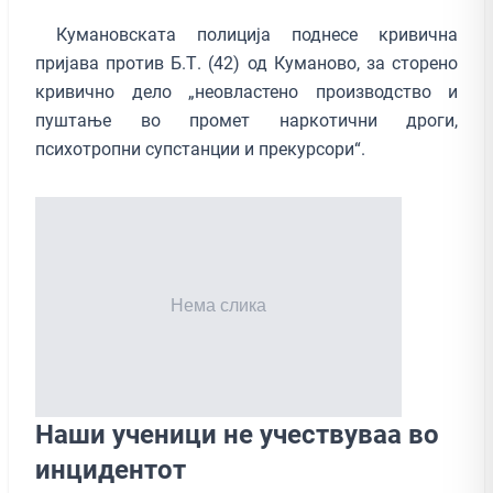
Кумановската полиција поднесе кривична
пријава против Б.Т. (42) од Куманово, за сторено
кривично дело „неовластено производство и
пуштање во промет наркотични дроги,
психотропни супстанции и прекурсори“.
Наши ученици не учествуваа во
инцидентот