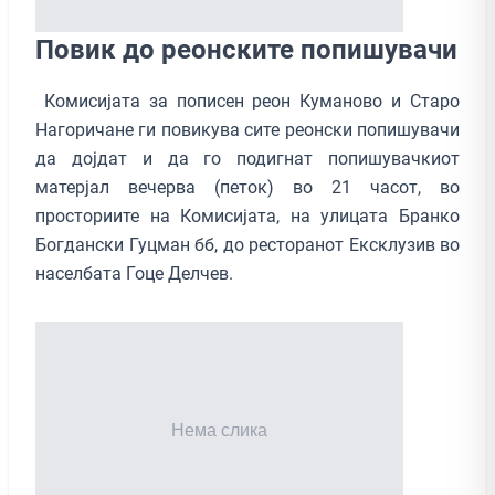
Повик до реонските попишувачи
Комисијата за пописен реон Куманово и Старо
Нагоричане ги повикува сите реонски попишувачи
да дојдат и да го подигнат попишувачкиот
матерјал вечерва (петок) во 21 часот, во
просториите на Комисијата, на улицата Бранко
Богдански Гуцман бб, до ресторанот Ексклузив во
населбата Гоце Делчев.