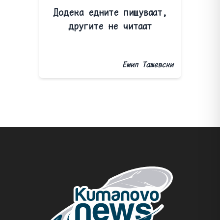
Додека едните пишуваат,
другите не читаат
Емил Ташевски