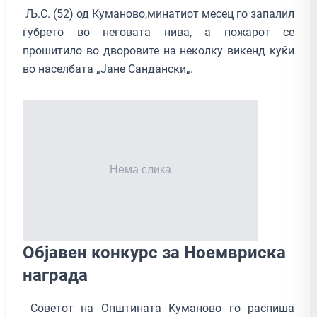
Љ.С. (52) од Куманово,минатиот месец го запалил
ѓубрето во неговата нива, а пожарот се
прошитило во дворовите на неколку викенд куќи
во населбата „Јане Сандански„.
Објавен конкурс за Ноемвриска
награда
Советот на Општината Куманово го распиша