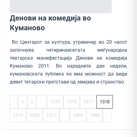
Денови на комедија во
Куманово
Во Центарот за култура, утревечер во 20 часот
започнува четиринаесетата меѓународна
театарска манифестација Денови на комедија
Куманово 2011. Во наредните две недели,
кумановската публика ќе има можност да види
девет тетарски претстави од земјава и странство.
‹
1
2
...
1315
1316
1317
1318
1319
1320
1321
...
1405
1406
›