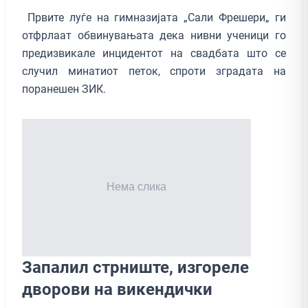
Првите луѓе на гимназијата „Сали Фрешери„ ги
отфрлаат обвинувањата дека нивни ученици го
предизвикале инцидентот на свадбата што се
случил минатиот петок, спроти зградата на
поранешен ЗИК.
Запалил стрниште, изгореле
дворови на викендички