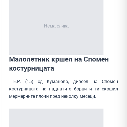
Малолетник кршел на Спомен
костурницата
Е.Р. (15) од Куманово, дивеел на Спомен
костурницата на паднатите борци и ги скршил
мермерните плочи пред неколку месеци.