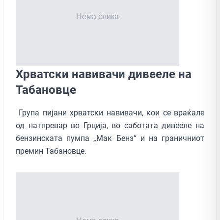
Хрватски навивачи дивееле на
Табановце
Група пијани хрватски навивачи, кои се враќале
од натпревар во Грција, во саботата дивееле на
бензинската пумпа „Мак Бенз“ и на граничниот
премин Табановце.