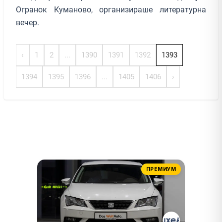
Огранок Куманово, организираше литературна
вечер.
‹
1
2
...
1390
1391
1392
1393
1394
1395
1396
...
1405
1406
›
ПРЕМИУМ