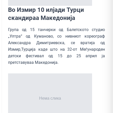
Во Измир 10 илјади Турци
скандираа Македонија
Група од 15 танчерки од Балетското студио
„Ултра“ од Куманово, со нивниот кореограф
Александра Димитриевска, се вратија од
Измир,Турција каде што на 32-от Меѓународен
детски фестивал од 15 до 25 април ја
претставуваа Македонија.