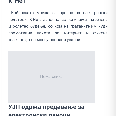
К-Нет
Кабелската мрежа за пренос на електронски
податоци К-Нет, започна со кампања наречена
„Пролетно будење„ со која на граѓаните им нуди
промотивни пакети за интернет и фиксна
телефонија по многу поволни услови.
УЈП одржа предавање за
електронски даноци