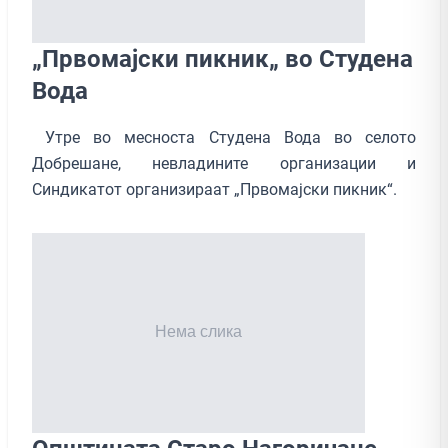
„Првомајски пикник„ во Студена
Вода
Утре во месноста Студена Вода во селото
Добрешане, невладините организации и
Синдикатот организираат „Првомајски пикник“.