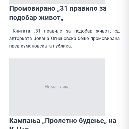
Промовиранo „31 правило за
подобар живот„
Kнигата „31 правило за подобар живот„ од
авторката Јована Огненовска беше промовирана
пред кумановската публика.
Кампања „Пролетно будење„ на