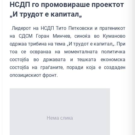
НСДП го промовираше проектот
„И трудот е капитал„
Лидерот на НСДП Тито Петковски и пратеникот
на СДСМ Горан Минчев, синоќа во Куманово
одржаа трибина на тема „И трудот е капитал„. При
тоа се освранаа на моменталната политичка
состојба во државата и тешката економска
состојба на граѓаните, поради која е создаден
опозицискиот фронт.