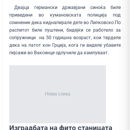
Двајца германски државјани синоќа биле
приведени во кумановската полиција под
сомнение дека киднапирале дете во Липковско.По
распитот биле пуштени, бидејќи се работело за
сопружници на 50 годишна возраст, кои тврделе
дека на патот кон Грција, кога ги виделе убавите
пејсажи во Ваксинце одлучиле да кампуваат.
Изградбата на фито станицата