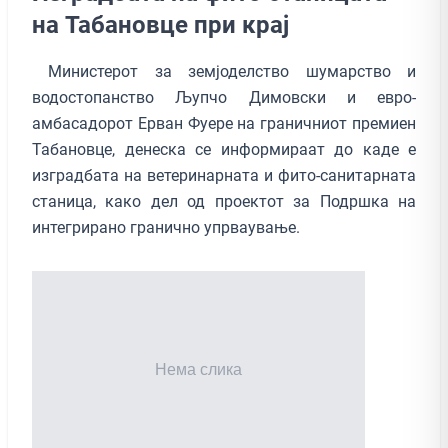
на Табановце при крај
Министерот за земјоделство шумарство и
водостопанство Љупчо Димовски и евро-
амбасадорот Ерван Фуере на граничниот премиен
Табановце, денеска се информираат до каде е
изградбата на ветеринарната и фито-санитарната
станица, како дел од проектот за Подршка на
интегрирано гранично упрваување.