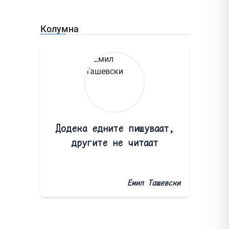
Колумна
Додека едните пишуваат,
другите не читаат
Емил Ташевски