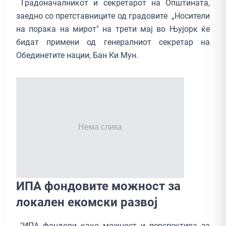
Градоначалникот и секретарот на Општината,
заедно со претставниците од градовите „Носители
на порака на мирот" на трети мај во Њујорк ќе
бидат примени од генералниот секретар на
Обединетите нации, Бан Ки Мун.
ИПА фондовите можност за
локален екомски развој
"ИПА фондови како можност и перспектива за