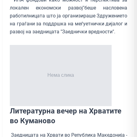
локален економски развој"беше насловена
работилницата што ја организираше Здружението
на граѓани за поддршка на меѓуетнички дијалог и
развој на заедницата "Заеднички вредности".
Литературна вечер на Хрватите
во Куманово
Заедницата на Хрвати во Република Македонија -