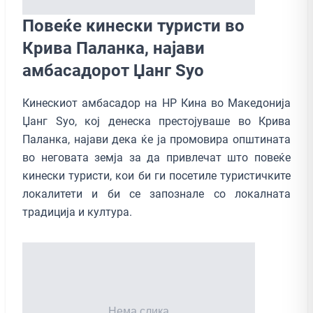
Повеќе кинески туристи во
Крива Паланка, најави
амбасадорот Џанг Ѕуо
Кинескиот амбасадор на НР Кина во Македонија
Џанг Ѕуо, кој денеска престојуваше во Крива
Паланка, најави дека ќе ја промовира општината
во неговата земја за да привлечат што повеќе
кинески туристи, кои би ги посетиле туристичките
локалитети и би се запознале со локалната
традиција и култура.