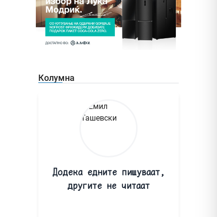
Колумна
Додека едните пишуваат,
другите не читаат