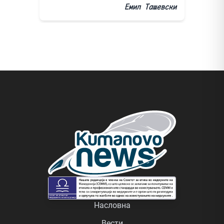
Емил Ташевски
Насловна
Вести