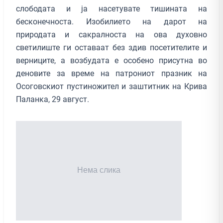
слободата и ја насетувате тишината на
бесконечноста. Изобилието на дарот на
природата и сакралноста на ова духовно
светилиште ги оставаат без здив посетителите и
верниците, а возбудата е особено присутна во
деновите за време на патрониот празник на
Осоговскиот пустиножител и заштитник на Крива
Паланка, 29 август.