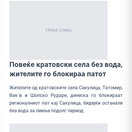
Повеќе кратовски села без вода,
жителите го блокираа патот
Жителите од кратовските села Сакулица, Татомир,
Вак`в и Шопско Рударе, денеска го блокираат
регионалниот пат кај Сакулица, бидејќи останале
без вода за пиење подолг период.