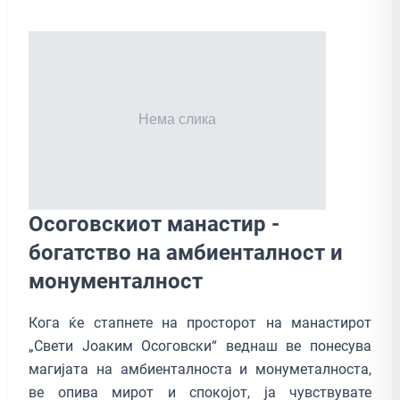
Осоговскиот манастир -
богатство на амбиенталност и
монументалност
Кога ќе стапнете на просторот на манастирот
„Свети Јоаким Осоговски“ веднаш ве понесува
магијата на амбиенталноста и монуметалноста,
ве опива мирот и спокојот, ја чувствувате