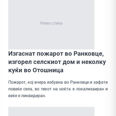
Изгаснат пожарот во Ранковце,
изгорел селскиот дом и неколку
куќи во Oтошница
Пожарот, кој вчера избувна во Ранковце и зафати
повеќе села, во текот на ноќта е локализаиран и
веќе е ликвидиран.