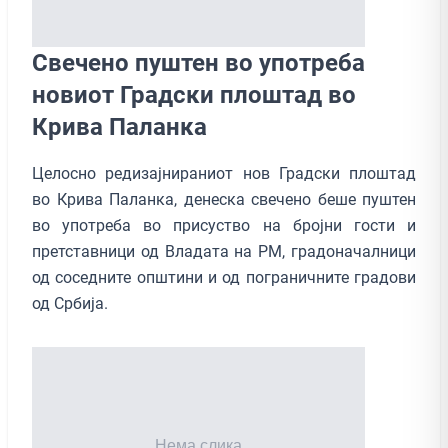
Свечено пуштен во употреба
новиот Градски плоштад во
Крива Паланка
Целосно редизајнираниот нов Градски плоштад
во Крива Паланка, денеска свечено беше пуштен
во употреба во присуство на бројни гости и
претставници од Владата на РМ, градоначалници
од соседните општини и од пограничните градови
од Србија.