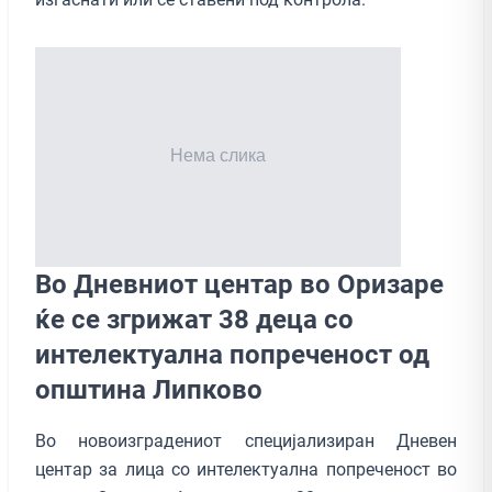
Во Дневниот центар во Оризаре
ќе се згрижат 38 деца со
интелектуална попреченост од
општина Липково
Во новоизградениот специјализиран Дневен
центар за лица со интелектуална попреченост во