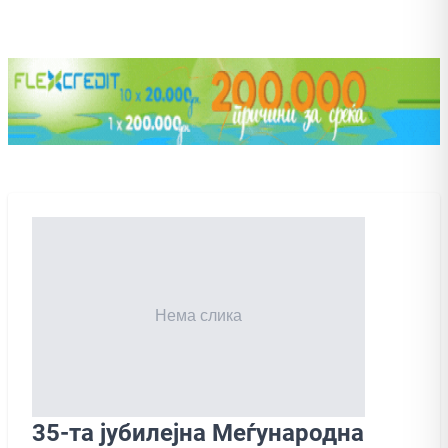
35-та јубилејна Меѓународна