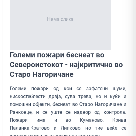
Големи пожари беснеат во
Североистокот - најкритично во
Старо Нагоричане
Големи пожари од кои се зафатени шуми,
нискостеблести дрвја, сува трева, но и куќи и
помошни објекти, беснеат во Старо Нагоричане и
Ранковце, и се уште се надвор од контрола.
Пожари има и во Куманово, Крива
Паланка,Кратово и Липково, но тие веќе се
изгаснати или се ставени под контрола.