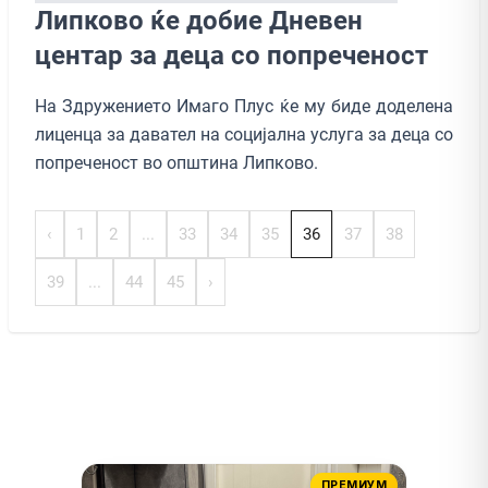
Липково ќе добие Дневен
центар за деца со попреченост
На Здружението Имаго Плус ќе му биде доделена
лиценца за давател на социјална услуга за деца со
попреченост во општина Липково.
‹
1
2
...
33
34
35
36
37
38
39
...
44
45
›
ПРЕМИУМ