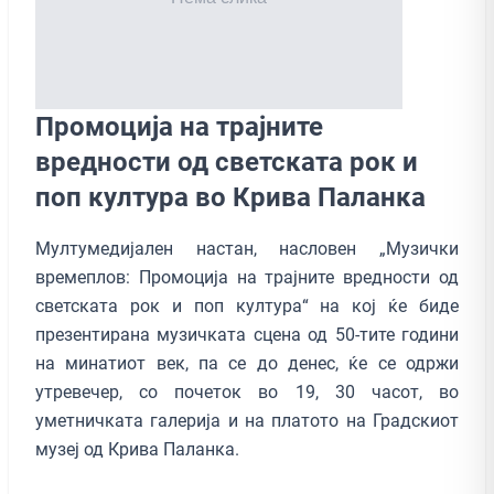
Промоција на трајните
вредности од светската рок и
поп култура во Крива Паланка
Мултумедијален настан, насловен „Музички
времеплов: Промоција на трајните вредности од
светската рок и поп култура“ на кој ќе биде
презентирана музичката сцена од 50-тите години
на минатиот век, па се до денес, ќе се одржи
утревечер, со почеток во 19, 30 часот, во
уметничката галерија и на платото на Градскиот
музеј од Крива Паланка.