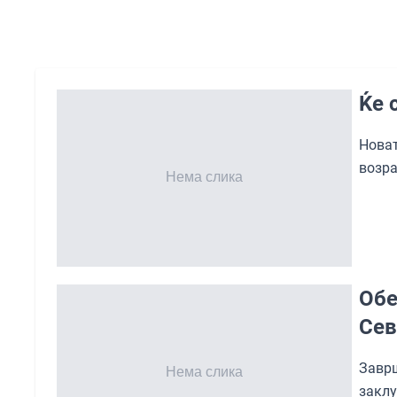
Ќе 
Новат
возра
Обе
Сев
Заврш
закл