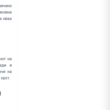
ечено
иковна
а оваа
нот на
ради и
ачи на
 крст.
1