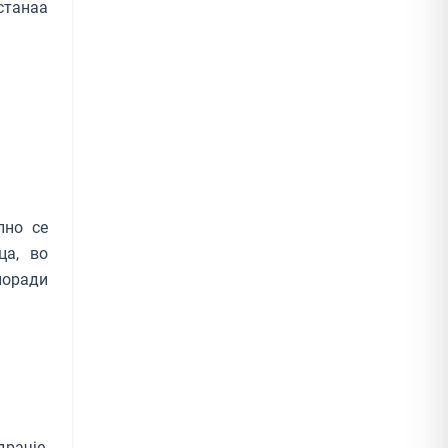
станаа
лно се
ца, во
поради
драчје,