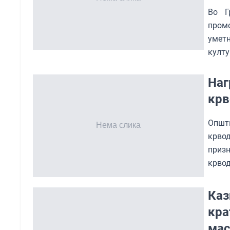
Во Г
промо
уметн
култу
Наг
крв
Општи
крво
призн
крвод
Каз
кра
ма