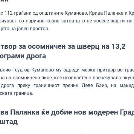
о 112 граѓани од општините Куманово, Крива Паланка и Кр
очуваат со парична казна затоа што не носеле заштитна
цето на јавен простор.
твор за осомничен за шверц на 13,2
ограми дрога
вниот суд од Куманово му одреди мерка притвор во тра
на на осомничено лице, кое неовластено пренесувало вкуш
 дрога преку граничниот пренин Деве Баир, на макед
ската граница.
ва Паланка ќе добие нов модерен Гра
оштад