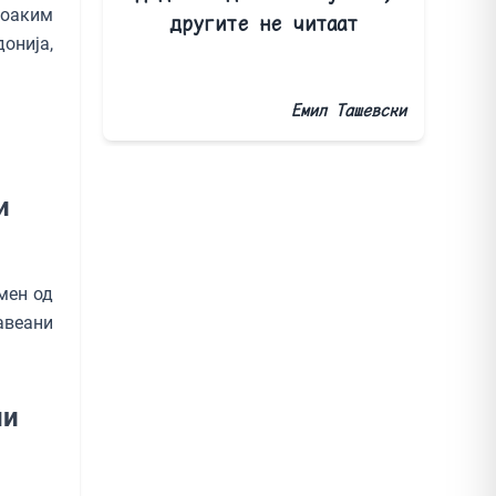
Јоаким
другите не читаат
онија,
Емил Ташевски
и
мен од
авеани
ни