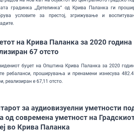
ката градинка „Детелинка“ од Крива Паланка ги проши
брува условите за престој, згрижување и воспитув
адите.
етот на Крива Паланка за 2020 година
лизиран 67 отсто
идениот буџет на Oпштина Крива Паланка за 2020 година
те ребаланси, проширувања и пренамени изнесува 482.4
и, реализиран е 67,11 отсто.
тарот за аудиовизуелни уметности по
а од современа уметност на Градскио
еј во Крива Паланка