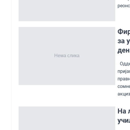
реонс
Фир
за 
ден
Одде
приј
прав
сомн
акциз
На 
учи