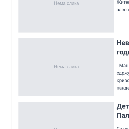
Жител
завеа
Нев
год
Мани
одрж
крив
панде
Дет
Пал
Со на