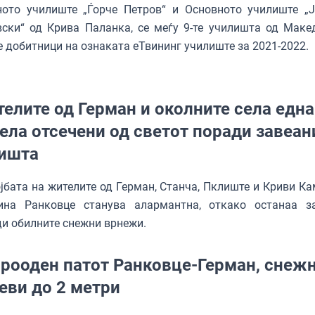
ното училиште „Ѓорче Петров“ и Основното училиште „
ски“ од Крива Паланка, се меѓу 9-те училишта од Макед
е добитници на ознаката еТвининг училиште за 2021-2022.
елите од Герман и околните села една
ела отсечени од светот поради завеан
ишта
јбата на жителите од Герман, Станча, Пклиште и Криви Ка
ина Ранковце станува алармантна, откако останаа з
и обилните снежни врнежи.
рооден патот Ранковце-Герман, снеж
еви до 2 метри