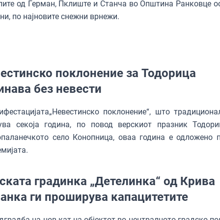
ите од Герман, Пклиште и Станча во Општина Ранковце о
ни, по најновите снежни врнежи.
естинско поклонение за Тодорица
инава без невести
фестацијата„Невестинско поклонение“, што традициона
ува секоја година, по повод верскиот празник Тодори
опаланечкото село Конопница, оваа година е одложено 
мијата.
ската градинка „Детелинка“ од Крива
анка ги проширува капацитетите
дградба на нов кат на објектот во централното градско по