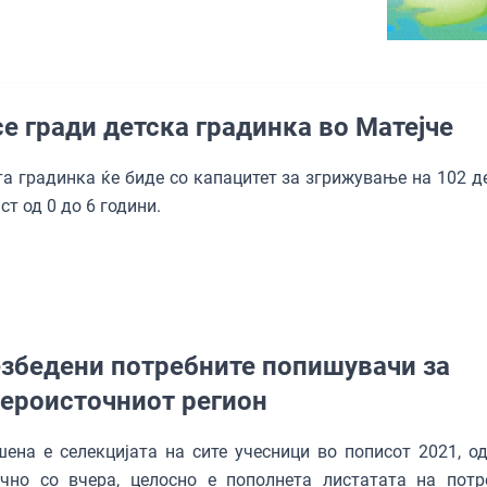
се гради детска градинка во Матејче
а градинка ќе биде со капацитет за згрижување на 102 де
ст од 0 до 6 години.
збедени потребните попишувачи за
ероисточниот регион
ена е селекцијата на сите учесници во пописот 2021, од
учно со вчера, целосно е пополнета листатата на потр