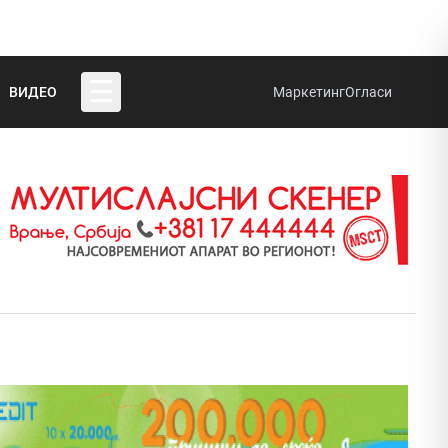
☰
ВИДЕО
Маркетинг
Огласи