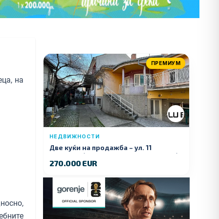
ПРЕМИУМ
ца, на
НЕДВИЖНОСТИ
Две куќи на продажба – ул. 11
Ноември (Наспроти Селман Туризам)
270.000 EUR
носно,
ебните