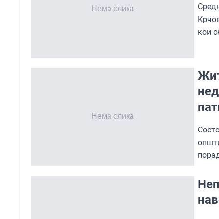
Сред
Крчов
кои с
Жит
нед
пат
Состо
општ
порад
Неп
нав