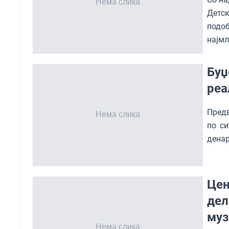
Детс
подо
најмл
Буџ
реа
Предв
по си
денар
Цен
дел
муз