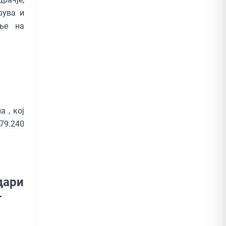
рува и
ање на
 , кој
79.240
дари
т