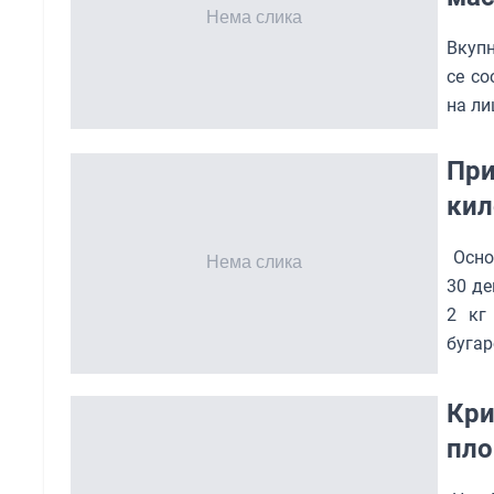
Вкупн
се со
на ли
При
кил
Осно
30 де
2 кг
бугар
Кри
пл