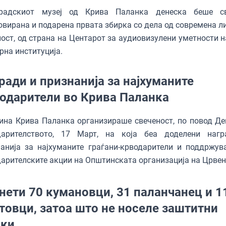
радскиот музеј од Крива Паланка денеска беше св
вирана и подарена првата збирка со дела од современа л
ост, од страна на Центарот за аудиовизулени уметности н
рна институција.
ради и признанија за најхуманите
одарители во Крива Паланка
на Крива Паланка организираше свеченост, по повод Де
дарителството, 17 Март, на која беа доделени наг
анија за најхуманите граѓани-крводарители и поддржув
арителските акции на Општинската организација на Црвен
нети 70 кумановци, 31 паланчанец и 1
товци, затоа што не носеле заштитни
ски