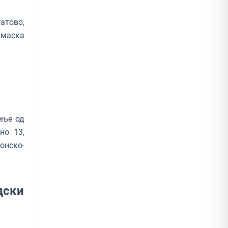
атово,
 маска
ење од
но 13,
онско-
дски