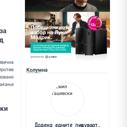
за
ид
ивична
против
Колумна
новано
лаќање
чки
Додека едните пишуваат,