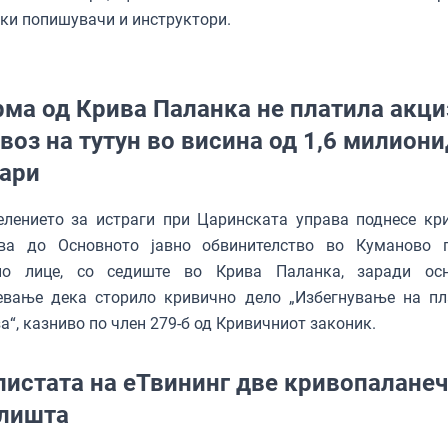
ки попишувачи и инструктори.
ма од Крива Паланка не платила акци
увоз на тутун во висина од 1,6 милион
ари
лението за истраги при Царинската управа поднесе кр
ава до Основното јавно обвинителство во Куманово 
но лице, со седиште во Крива Паланка, заради ос
евање дека сторило кривично дело „Избегнување на п
а“, казниво по член 279-б од Кривичниот законик.
листата на еТвининг две кривопалане
лишта