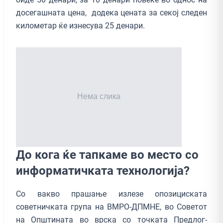
досегашната цена, додека цената за секој следен
километар ќе изнесува 25 денари.
Дo кога ќе тапкаме во место со
информатичката технологија?
Со вакво прашање излезе опозициската
советничката група на ВМРО-ДПМНЕ, во Советот
на Општината во врска со точката Предлог-