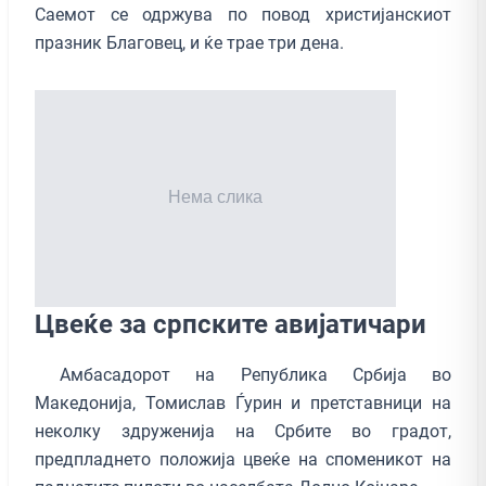
Саемот се одржува по повод христијанскиот
празник Благовец, и ќе трае три дена.
Цвеќе за српските авијатичари
Амбасадорот на Република Србија во
Македонија, Томислав Ѓурин и претставници на
неколку здруженија на Србите во градот,
предпладнето положија цвеќе на споменикот на