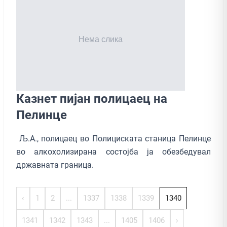
Казнет пијан полицаец на
Пелинце
Љ.А., полицаец во Полициската станица Пелинце
во алкохолизирана состојба ја обезбедувал
државната граница.
‹
1
2
...
1337
1338
1339
1340
1341
1342
1343
...
1405
1406
›