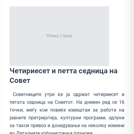
Четириесет и петта седница на
Совет
Советниците утре ќе ја одржат четириесет и
петата седница на Советот. На дневен ред се 16
точки, меѓу кои повеќе извештаи за работа на
јавните претријатија, културни програми, одлуки
за такси превоз и донедување на неколку измени
во Деталните урбанистички планови.