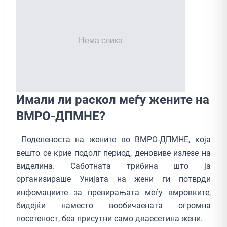
Имали ли раскол меѓу жените на
ВМРО-ДПМНЕ?
Поделеноста на жените во ВМРО-ДПМНЕ, која
вешто се крие подолг период, деновиве излезе на
виделина. Саботната трибина што ја
организираше Унијата на жени ги потврди
инфомациите за превирањата меѓу вмровките,
бидејќи наместо вообичаената огромна
посетеност, беа присутни само дваесетина жени.