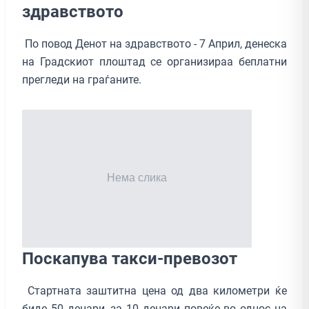
здравството
По повод Денот на здравството - 7 Aприл, денеска
на Градскиот плоштад се организираа беплатни
прегледи на граѓаните.
Поскапува такси-превозот
Стартната заштитна цена од два километри ќе
биде 50 денари, за 10 денари повеќе во однос на