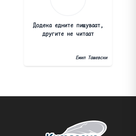
Додека едните пишуваат,
другите не читаат
Емил Ташевски