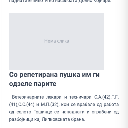
паднатите пилоти во населбата Долно Којнаре.
Со репетирана пушка им ги
одзеле парите
Ветеринарните лекари и техничари С.А.(42),Г.Г.
(41),С.С.(44) и М.П.(32), кои се враќале од работа
од селото Гошинце се нападнати и ограбени од
разбојници кај Липковската брана.