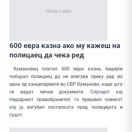
600 евра казна ако му кажеш на
полицаец да чека ред
Кумановец платил 600 евра казна, бидејќи
побарал полицаец да не влегува преку ред во
една од канцелариите во СВР Куманово, каде што
се вадат лични документи. Случајот кај
Народниот правобранител, го пријавил човекот
кој ја изгубил постапката пред полицијата и
судот.