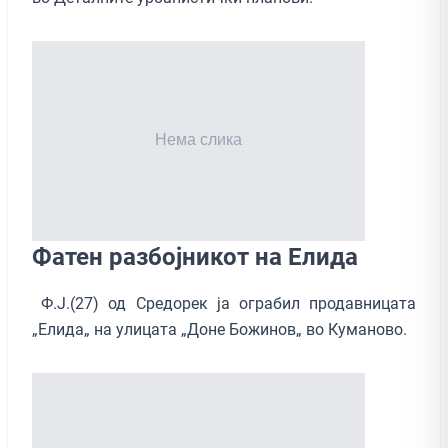
Фатен разбојникот на Елида
Ф.Ј.(27) од Средорек ја ограбил продавницата
„Елида„ на улицата „Доне Божинов„ во Куманово.