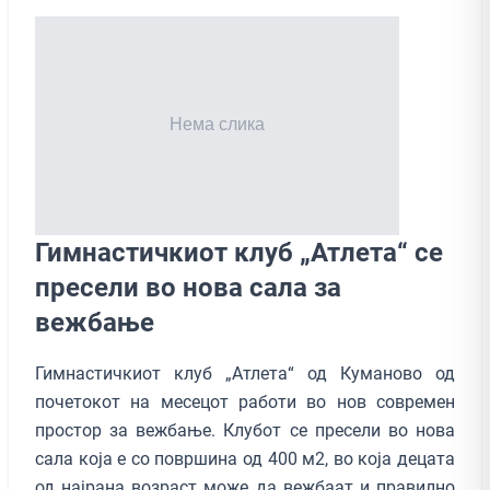
Гимнастичкиот клуб „Атлета“ се
пресели во нова сала за
вежбање
Гимнастичкиот клуб „Атлета“ од Куманово од
почетокот на месецот работи во нов современ
простор за вежбање. Клубот се пресели во нова
сала која е со површина од 400 м2, во која децата
од најрана возраст може да вежбаат и правилно