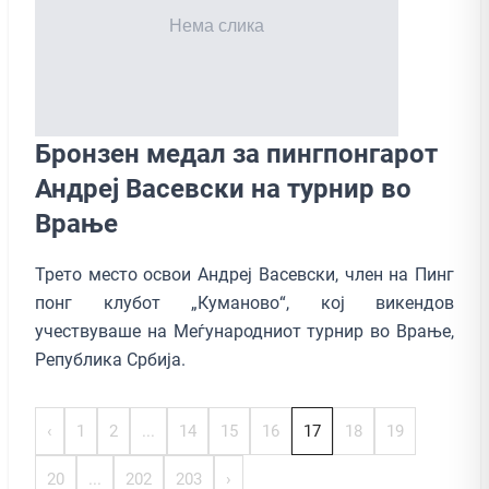
Бронзен медал за пингпонгарот
Андреј Васевски на турнир во
Врање
Трето место освои Андреј Васевски, член на Пинг
понг клубот „Куманово“, кој викендов
учествуваше на Меѓународниот турнир во Врање,
Република Србија.
‹
1
2
...
14
15
16
17
18
19
20
...
202
203
›