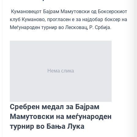
Кумановецот Бајрам Мамутовски од Боксерскиот
клуб Куманово, прогласен е за најдобар боксер на
Меѓународен турнир во Лесковац, Р. Србија.
Сребрен медал за Бајрам
Мамутовски на меѓународен
турнир во Бања Лука