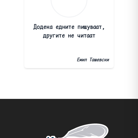
Додека едните пишуваат,
другите не читаат
Емил Ташевски