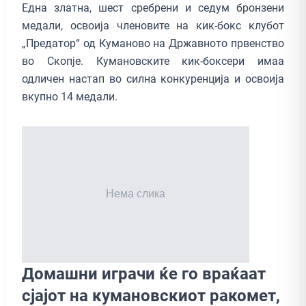
Една златна, шест сребрени и седум бронзени
медали, освоија членовите на кик-бокс клубот
„Предатор“ од Куманово на Државното првенство
во Скопје. Кумановските кик-боксери имаа
одличен настап во силна конкуренција и освоија
вкупно 14 медали.
Домашни играчи ќе го враќаат
сјајот на кумановскиот ракомет,