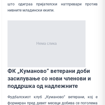
што одиграа пријателски натпревари против
нивните младински екипи.
ФК „Куманово“ ветерани доби
засилување со нови членови и
поддршка од надлежните
Фудбалскиот клуб „Куманово“ ветерани, кој е
формиран пред девет месеци добива се поголема