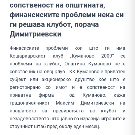
сопственост на општината,
финансиските проблеми нека си
ги решава клубот, порача
Димитриевски
Финасиските проблеми кои што ги има
Кошаркарскиот клуб „Куманово 2009“ се
проблеми на клубот, Општина Куманово не е
сопственик на овој клуб. КК Куманово е приватен
субјект или акционерско друштво кое што е
регистрирано со имот и е сопственост на
приватна фирма од Куманово, кажа
градоначалникот Максим Димитриевски на
прашањето за превирањата во клубот и
незадоволството што јавно го изразија играчите и
стручниот штаб пред околу еден месец.