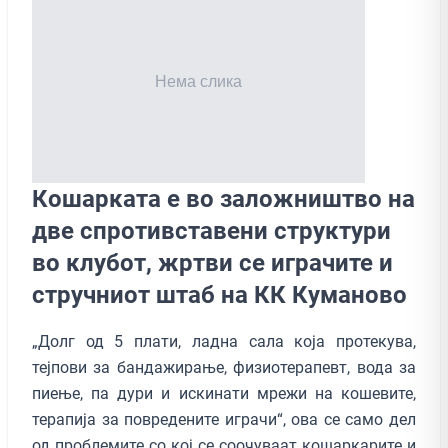
Кошарката е во заложништво на
две спротивставени структури
во клубот, жртви се играчите и
стручниот штаб на КК Куманово
„Долг од 5 плати, ладна сала која протекува,
тејпови за бандажирање, физиотерапевт, вода за
пиење, па дури и искинати мрежи на кошевите,
терапија за повредените играчи“, ова се само дел
од проблемите со кој се соочуваат кошаркарите и