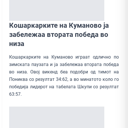
Кошаркарките на Куманово ја
забележаа втората победа во
низа
Кошаркарките на Куманово играат одлично по
зимската паузата и ја забележаа втората победа
во низа. Овој викенд беа подобри од тимот на
Пониква со резултат 34:62, а во минатото коло го
победија лидерот на табелата Шкупи со резултат
63:57.