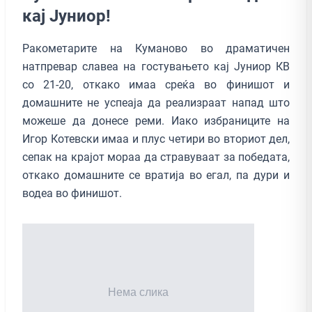
кај Јуниор!
Ракометарите на Кумановo во драматичен
натпревар славеа на гостувањето кај Јуниор КВ
со 21-20, откако имаа среќа во финишот и
домашните не успеаја да реализраат напад што
можеше да донесе реми. Иако избраниците на
Игор Котевски имаа и плус четири во вториот дел,
сепак на крајот мораа да стравуваат за победата,
откако домашните се вратија во егал, па дури и
водеа во финишот.