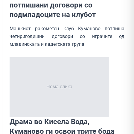
потпишани договори со
подмладоците на клубот
Машкиот ракометен клуб Куманово потпиша
четиригодишни договори со играчите од
младинската и кадетската група.
Драма во Кисела Вода,
Куманово ги освои трите бода