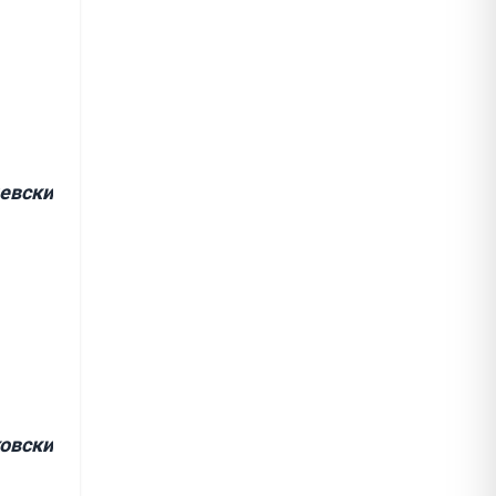
евски
овски