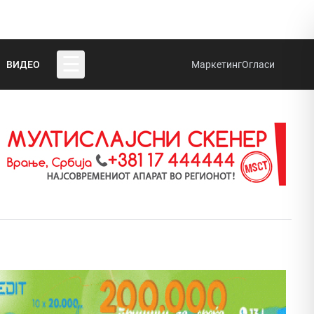
☰
ВИДЕО
Маркетинг
Огласи