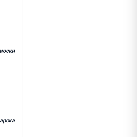
моски
арска