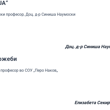
ЈА“
ски професор, Доц. д-р Синиша Наумоски
Доц. д-р Синиша Нау
Можеби
 професор во СОУ „Перо Наков„
Елизабета Секир