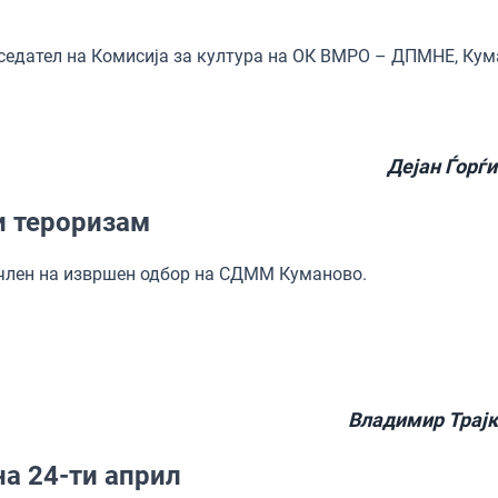
тседател на Комисија за култура на ОК ВМРО – ДПМНЕ, Ку
Дејан Ѓорѓ
 тероризам
 член на извршен одбор на СДММ Куманово.
Владимир Трајк
а 24-ти април