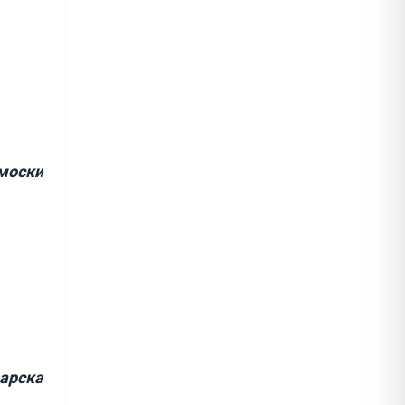
моски
арска