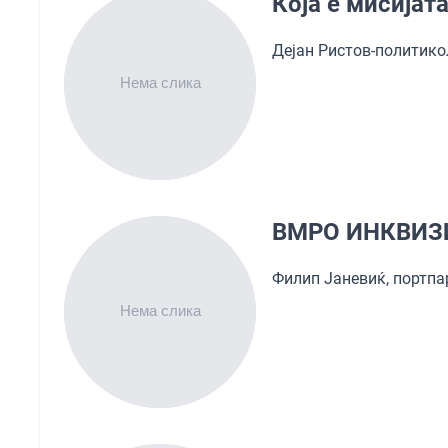
Која е мисија
Дејан Ристов-политик
ВМРО ИНКВИЗ
Филип Јаневиќ, портп