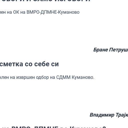
член на ОК на ВМРО-ДПМНЕ-Куманово
Бране Петруш
сметка со себе си
 член на извршен одбор на СДММ Куманово.
Владимир Трајк