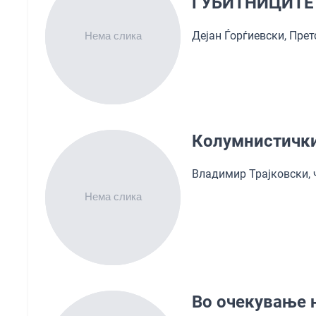
ГУБИТНИЦИТЕ
Дејан Ѓорѓиевски, Пре
Колумнистички
Владимир Трајковски,
Во очекување н