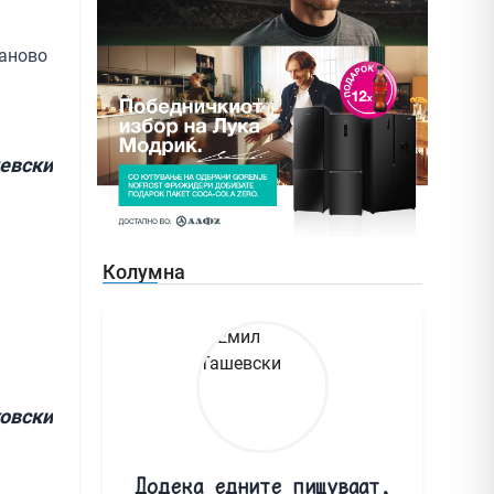
маново
иевски
Колумна
овски
Додека едните пишуваат,