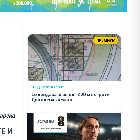
ПРЕМИУМ
НЕДВИЖНОСТИ
Се продава плац од 1200 м2 спроти
Два елена кафана
арска
Е И