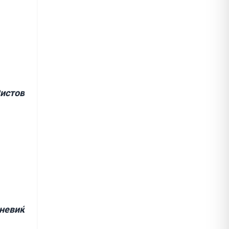
Ристов
невиќ