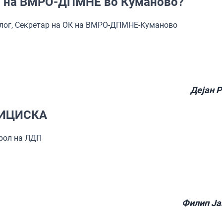
та на ВМРО-ДПМНЕ во Куманово?
олог, Секретар на ОК на ВМРО-ДПМНЕ-Куманово
Дејан 
ИЦИСКА
арол на ЛДП
Филип Ја