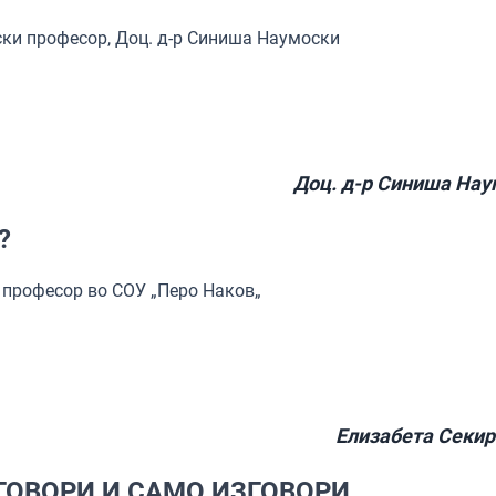
ски професор, Доц. д-р Синиша Наумоски
Доц. д-р Синиша Нау
?
 професор во СОУ „Перо Наков„
Елизабета Секир
ГОВОРИ И САМО ИЗГОВОРИ